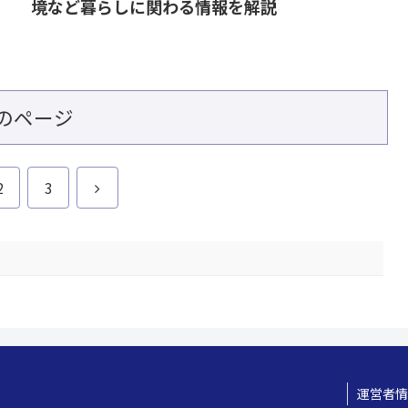
境など暮らしに関わる情報を解説
のページ
次
2
3
へ
運営者情