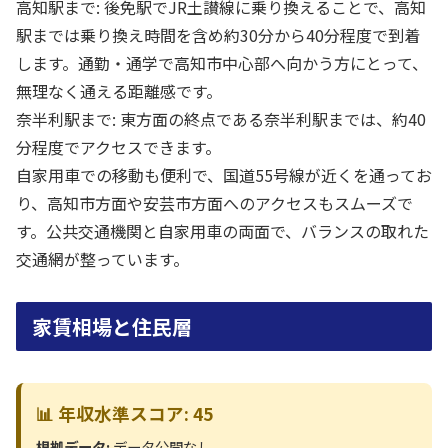
高知駅まで: 後免駅でJR土讃線に乗り換えることで、高知
駅までは乗り換え時間を含め約30分から40分程度で到着
します。通勤・通学で高知市中心部へ向かう方にとって、
無理なく通える距離感です。
奈半利駅まで: 東方面の終点である奈半利駅までは、約40
分程度でアクセスできます。
自家用車での移動も便利で、国道55号線が近くを通ってお
り、高知市方面や安芸市方面へのアクセスもスムーズで
す。公共交通機関と自家用車の両面で、バランスの取れた
交通網が整っています。
家賃相場と住民層
📊 年収水準スコア: 45
根拠データ:
データ公開なし