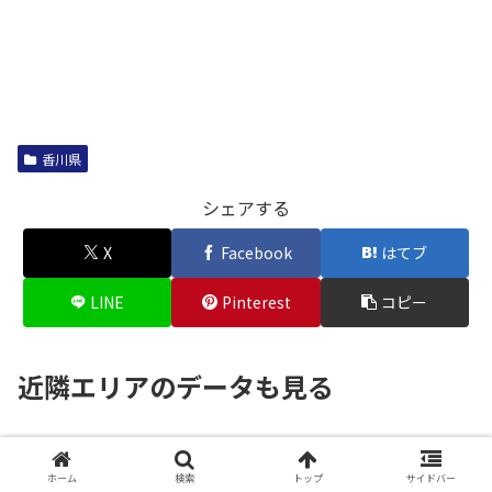
香川県
シェアする
X
Facebook
はてブ
LINE
Pinterest
コピー
近隣エリアのデータも見る
【2026年】香川県 高松市 松島二
香川県
丁目駅の住みやすさは？治安・周
ホーム
検索
トップ
サイドバー