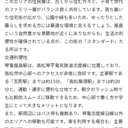
このエリアの住民層は、古くから住む方々と、子育て世代
のファミリー層がバランス良く共存しています。落ち着い
た住宅街が広がり、公園や緑も多いため、ゆったりとした
暮らしを求める方には最適な環境と言えるでしょう。屋島
という自然豊かな景勝地が近くにありながらも、生活の利
便性が確保されている点が、この街の「スタンダード」た
る所以です。
交通利便性
琴電屋島駅は、高松琴平電気鉄道志度線に位置しており、
高松市中心部へのアクセスが非常に良好です。主要駅であ
る「瓦町駅」までは約15分、「高松築港駅」までは約20
分と、通勤・通学に便利な立地です。朝夕のラッシュ時で
も比較的スムーズに移動できるため、中心部で働く方や学
生にとって大きなメリットとなります。
また、駅周辺にはバス停も複数あり、琴電志度線沿線以外
のエリアへの移動も可能です。車を利用する場合も、主要