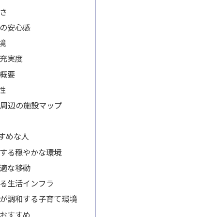
さ
の安心感
境
充実度
概要
性
部前周辺の施設マップ
すめな人
する穏やかな環境
適な移動
る生活インフラ
が調和する子育て環境
おすすめ