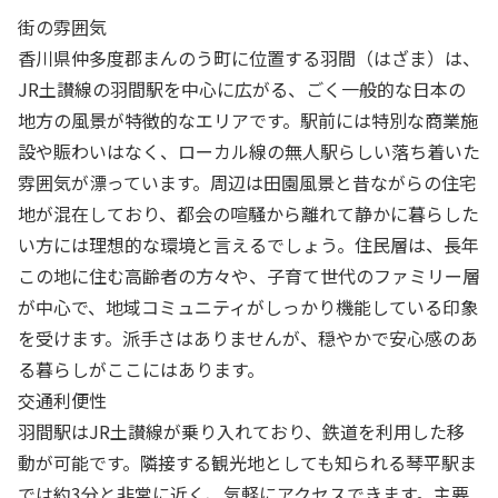
街の雰囲気
香川県仲多度郡まんのう町に位置する羽間（はざま）は、
JR土讃線の羽間駅を中心に広がる、ごく一般的な日本の
地方の風景が特徴的なエリアです。駅前には特別な商業施
設や賑わいはなく、ローカル線の無人駅らしい落ち着いた
雰囲気が漂っています。周辺は田園風景と昔ながらの住宅
地が混在しており、都会の喧騒から離れて静かに暮らした
い方には理想的な環境と言えるでしょう。住民層は、長年
この地に住む高齢者の方々や、子育て世代のファミリー層
が中心で、地域コミュニティがしっかり機能している印象
を受けます。派手さはありませんが、穏やかで安心感のあ
る暮らしがここにはあります。
交通利便性
羽間駅はJR土讃線が乗り入れており、鉄道を利用した移
動が可能です。隣接する観光地としても知られる琴平駅ま
では約3分と非常に近く、気軽にアクセスできます。主要