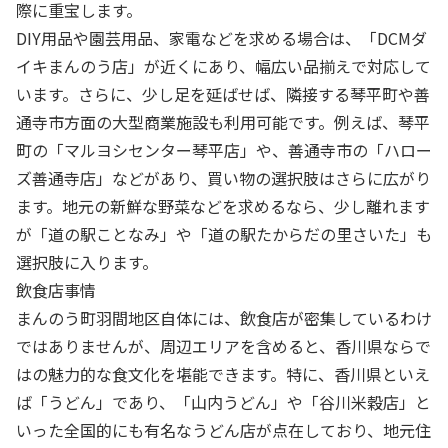
際に重宝します。
DIY用品や園芸用品、家電などを求める場合は、「DCMダ
イキまんのう店」が近くにあり、幅広い品揃えで対応して
います。さらに、少し足を延ばせば、隣接する琴平町や善
通寺市方面の大型商業施設も利用可能です。例えば、琴平
町の「マルヨシセンター琴平店」や、善通寺市の「ハロー
ズ善通寺店」などがあり、買い物の選択肢はさらに広がり
ます。地元の新鮮な野菜などを求めるなら、少し離れます
が「道の駅ことなみ」や「道の駅たからだの里さいた」も
選択肢に入ります。
飲食店事情
まんのう町羽間地区自体には、飲食店が密集しているわけ
ではありませんが、周辺エリアを含めると、香川県ならで
はの魅力的な食文化を堪能できます。特に、香川県といえ
ば「うどん」であり、「山内うどん」や「谷川米穀店」と
いった全国的にも有名なうどん店が点在しており、地元住