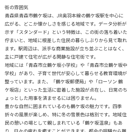
街の雰囲気
青森県青森市鶴ケ坂は、JR奥羽本線の鶴ケ坂駅を中心に
広がる、どこか懐かしさを感じる地域です。データ分析が
示す「スタンダード」という特徴は、この街の落ち着いた
佇まいと、地域に根差した住民の暮らしぶりから見て取れ
ます。駅周辺は、派手な商業施設が立ち並ぶことはなく、
主に戸建て住宅が広がる閑静な住宅街です。
地域には「青森市立鶴ケ坂小学校」や「青森市立鶴ケ坂中
学校」があり、子育て世代が安心して暮らせる教育環境が
整っています。また、「鶴ケ坂郵便局」や「ローソン 鶴
ケ坂店」といった生活に密着した施設が点在し、日常のち
ょっとした用事を済ませるには困りません。
豊かな自然に囲まれているのも鶴ケ坂の魅力です。四季
折々の風景が楽しめ、特に冬の雪景色は格別です。地域住
民の憩いの場として親しまれている「鶴ケ坂温泉」もあ
り、日々の疲れを癒すことができます。都会の喧騒から離