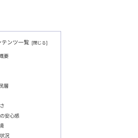
ンテンツ一覧
概要
民層
さ
の安心感
境
状況