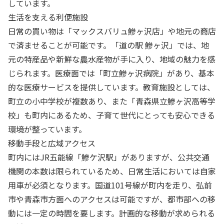
しています。
生活を支える利便施設
日常の買い物は「マックスバリュ鰺ヶ沢店」や地元の商店
で済ませることが可能です。「道の駅 鰺ヶ沢」では、地
元の特産品や新鮮な農水産物が手に入り、地域の魅力を感
じられます。医療面では「町立鰺ヶ沢病院」があり、基本
的な医療サービスを提供しています。教育施設としては、
町立の小中学校が複数あり、また「青森県立鰺ヶ沢高等学
校」も町内にあるため、子育て世代にとっても安心できる
環境が整っています。
移動手段と広域アクセス
町内にはJR五能線「鰺ケ沢駅」がありますが、公共交通
機関の本数は限られているため、日常生活においては自家
用車が必須となります。国道101号線が町内を走り、弘前
市や青森市方面へのアクセスは可能ですが、都市部への移
動には一定の時間を要します。計画的な移動が求められる