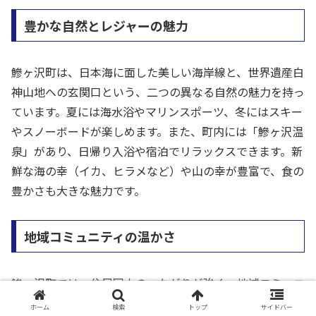
豊かな自然とレジャーの魅力
鰺ヶ沢町は、日本海に面した美しい海岸線と、世界遺産白
神山地への玄関口という、二つの異なる自然の魅力を持っ
ています。夏には海水浴やマリンスポーツ、冬にはスキー
やスノーボードが楽しめます。また、町内には「鰺ヶ沢温
泉」があり、日帰り入浴や宿泊でリラックスできます。新
鮮な海の幸（イカ、ヒラメなど）や山の幸が豊富で、食の
豊かさも大きな魅力です。
地域コミュニティの温かさ
鰺ヶ沢町では、住民同士のつながりが強く、地域コミュニ
ティが活発です。お祭りやイベントを通じて、住民が一体
ホーム
検索
トップ
サイドバー