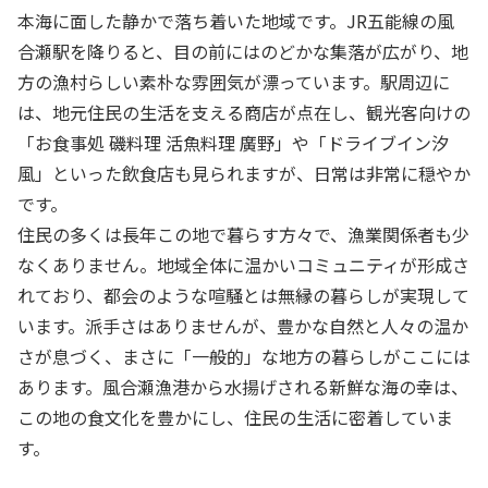
本海に面した静かで落ち着いた地域です。JR五能線の風
合瀬駅を降りると、目の前にはのどかな集落が広がり、地
方の漁村らしい素朴な雰囲気が漂っています。駅周辺に
は、地元住民の生活を支える商店が点在し、観光客向けの
「お食事処 磯料理 活魚料理 廣野」や「ドライブイン汐
風」といった飲食店も見られますが、日常は非常に穏やか
です。
住民の多くは長年この地で暮らす方々で、漁業関係者も少
なくありません。地域全体に温かいコミュニティが形成さ
れており、都会のような喧騒とは無縁の暮らしが実現して
います。派手さはありませんが、豊かな自然と人々の温か
さが息づく、まさに「一般的」な地方の暮らしがここには
あります。風合瀬漁港から水揚げされる新鮮な海の幸は、
この地の食文化を豊かにし、住民の生活に密着していま
す。