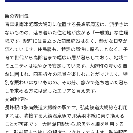
街の雰囲気
青森県南津軽郡大鰐町に位置する長峰駅周辺は、派手さは
ないものの、落ち着いた住宅地が広がる「一般的」な住環
境です。駅前には目立った商業施設はなく、静かな日常が
流れています。住民層も、特定の属性に偏ることなく、子
育て世代から高齢者まで幅広い層が暮らしており、地域コ
ミュニティは穏やかで安定しています。大鰐町の豊かな自
然に囲まれ、四季折々の風景を楽しむことができます。特
別な賑わいはないものの、その分、静かで落ち着いた暮ら
しを求める方には適したエリアと言えます。
交通利便性
長峰駅は弘南鉄道大鰐線の駅です。弘南鉄道大鰐線を利用
すれば、隣接する大鰐温泉駅でJR奥羽本線に乗り換える
ことが可能です。大鰐温泉駅からJR奥羽本線を利用する
と、弘前駅まで約15分程度でアクセスできます。弘前駅周