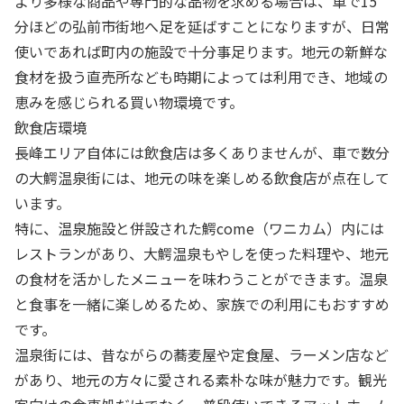
より多様な商品や専門的な品物を求める場合は、車で15
分ほどの弘前市街地へ足を延ばすことになりますが、日常
使いであれば町内の施設で十分事足ります。地元の新鮮な
食材を扱う直売所なども時期によっては利用でき、地域の
恵みを感じられる買い物環境です。
飲食店環境
長峰エリア自体には飲食店は多くありませんが、車で数分
の大鰐温泉街には、地元の味を楽しめる飲食店が点在して
います。
特に、温泉施設と併設された鰐come（ワニカム）内には
レストランがあり、大鰐温泉もやしを使った料理や、地元
の食材を活かしたメニューを味わうことができます。温泉
と食事を一緒に楽しめるため、家族での利用にもおすすめ
です。
温泉街には、昔ながらの蕎麦屋や定食屋、ラーメン店など
があり、地元の方々に愛される素朴な味が魅力です。観光