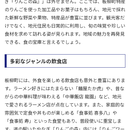
ぎ『りんごの森』」は外せません。ここでは、板柳町特産
のりんごを使った加工品やお菓子はもちろん、地元で採れ
た新鮮な野菜や果物、特産品が豊富に並びます。観光客だ
けでなく、地元住民も日常的に利用し、旬の味覚や珍しい
食材を求めて訪れる姿が見られます。地域の魅力を再発見
できる、食の宝庫と言えるでしょう。
多彩なジャンルの飲食店
板柳町には、外食を楽しめる飲食店も意外と豊富にありま
す。ラーメン好きにはたまらない「麺屋たか虎」や、昔な
がらの中華料理が味わえる「中華飯店 龍園」など、地元
で愛されるラーメン店が点在しています。また、家庭的な
雰囲気で定食や丼ものが楽しめる「食事処 喜多八」や
「食事処 寿」といった食堂もあり、普段使いに重宝しま
す。道の駅いたやなぎ「りんごの森」内には「りんごワー