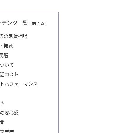
ンテンツ一覧
辺の家賃相場
・概要
民層
ついて
活コスト
トパフォーマンス
さ
の安心感
境
充実度