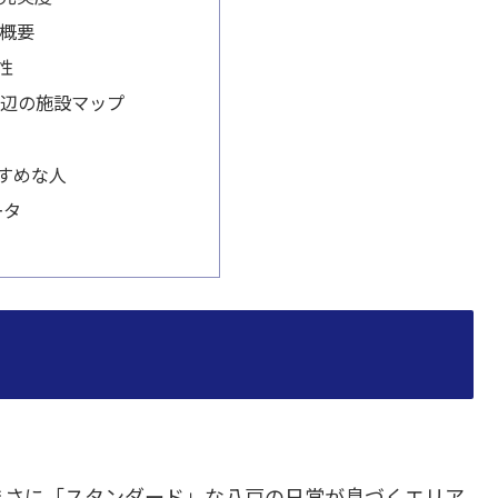
概要
性
戸周辺の施設マップ
すめな人
ータ
まさに「スタンダード」な八戸の日常が息づくエリア