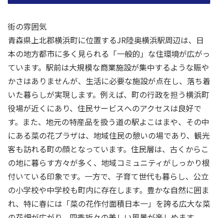
街の雰囲気
青森県上北郡横浜町に位置するJR陸奥横浜駅周辺は、日
本の地方都市に多く見られる「一般的」な住環境が広がっ
ています。駅前は大規模な商業施設が集中するような賑や
かさはありませんが、生活に必要な施設が点在し、落ち着
いた暮らしが実現します。例えば、町の行政を担う横浜町
役場が近くにあり、住民サービスへのアクセスは良好で
す。また、地元の特産品を扱う道の駅よこはまや、その中
にある菜の花プラザは、地域住民の憩いの場であり、観光
客も訪れる町の顔となっています。住民層は、古くからこ
の地に暮らす方々が多く、地域コミュニティがしっかり根
付いている印象です。一方で、子育て世代も暮らし、公立
の小学校や中学校も町内に存在します。豊かな自然に囲ま
れ、特に春には「菜の花作付面積日本一」を誇る広大な菜
の花畑が広がり、四季折々の美しい風景が楽しめます。