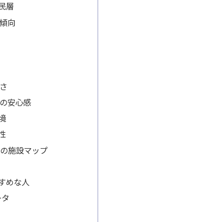
民層
傾向
さ
の安心感
境
性
周辺の施設マップ
すめな人
ータ