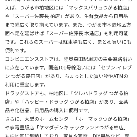
えば、つがる市柏地区には「マックスバリュつがる柏店」
や「スーパー佐藤長 柏店」があり、生鮮食品から日用品
まで幅広く取り揃えています。また、つがる市木造地区方
面へ足を延ばせば「スーパー佐藤長 木造店」も利用可能
です。これらのスーパーは駐車場も広く、まとめ買いにも
便利です。
コンビニエンスストアは、陸奥森田駅周辺の主要道路沿い
に点在しています。国道101号線沿いには「セブン-イレブ
ン つがる森田店」があり、ちょっとした買い物やATMの
利用に重宝します。
ドラッグストアも、柏地区に「ツルハドラッグ つがる柏
店」や「ハッピー・ドラッグ つがる柏店」があり、医薬
品や化粧品、日用品の購入に便利です。
さらに、大型のホームセンター「ホーマックつがる柏店」
や家電量販店「ヤマダデンキ テックランドつがる柏店」
も柏地区に集積しており、家具や家電、DIY用品など、専