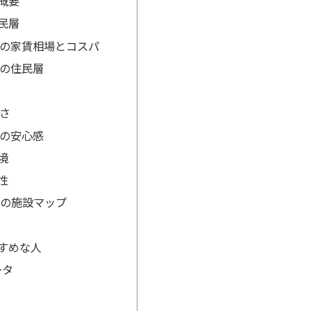
概要
民層
の家賃相場とコスパ
の住民層
さ
の安心感
境
性
周辺の施設マップ
すめな人
ータ