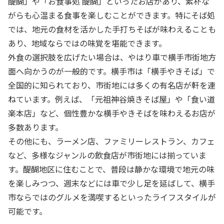
醍醐」や「お食事処 醍醐」といったお店があり、素朴な
がらも心温まる食事を楽しむことができます。特にそば処
では、地元の食材を活かした手打ちそばが味わえることも
あり、地域ならではの味覚を堪能できます。
外食の選択肢を広げたい場合は、やはり車で横手市街地方
面へ向かうのが一般的です。横手市は「横手やきそば」で
全国的に知られており、市街地には多くの有名店が軒を連
ねています。例えば、「元祖神谷焼きそば屋」や「食い道
楽本店」など、個性豊かな横手やきそばを味わえるお店が
多数あります。
その他にも、ラーメン店、ファミリーレストラン、カフェ
など、多様なジャンルの飲食店が市街地には揃っていま
す。醍醐地区に住むことで、普段は静かな環境で地元の味
を楽しみつつ、週末などには車で少し足を延ばして、横手
市ならではのグルメを満喫するといったライフスタイルが
可能です。