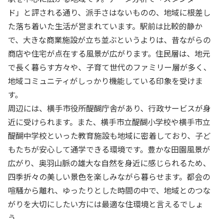
ド」と評される通り、派手さはないものの、地域に根差し
た落ち着いた生活が営まれています。駅前は比較的静か
で、大きな商業施設が立ち並ぶというよりは、昔ながらの
商店や住宅が点在する風景が広がります。住民層は、地元
で長く暮らす方々や、子育て世代のファミリー層が多く、
地域コミュニティがしっかり機能している印象を受けま
す。
周辺には、横手市役所醍醐庁舎があり、行政サービスが身
近に受けられます。また、横手市立醍醐小学校や横手市立
醍醐中学校といった教育施設も地域に密着しており、子ど
もたちが安心して通学できる環境です。豊かな田園風景が
広がり、奥羽山脈の雄大な自然を身近に感じられるため、
四季折々の美しい景色を楽しみながら暮らせます。都会の
喧騒から離れ、ゆったりとした時間の中で、地域とのつな
がりを大切にしたい方には最適な住環境と言えるでしょ
う。