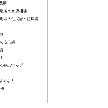
民層
地域の家賃相場
地域の住民層と住環境
さ
の安心感
境
性
周辺の施設マップ
すめな人
ータ