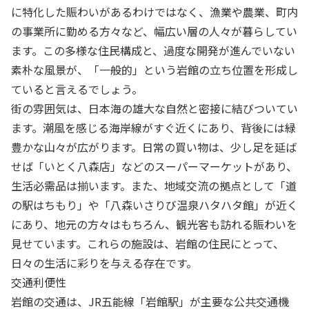
に特化した賑わいがあるわけではなく、漁業や農業、町内
の事業所に勤める方々など、幅広い層の人々が暮らしてい
ます。この多様な住民構成と、過度な開発が進んでいない
素朴な風景が、「一般的」という岩館の立ち位置を形成し
ていると言えるでしょう。
街の雰囲気は、日本海の雄大な自然と密接に結びついてい
ます。潮風を感じる海岸線がすぐ近くにあり、背後には緑
豊かな山々が広がります。日常の買い物は、少し足を延ば
せば「いとく八森店」などのスーパーマーケットがあり、
生活必需品は揃います。また、地域交流の拠点として「道
の駅はちもり」や「八森いさりび温泉ハタハタ館」が近く
にあり、地元の方々はもちろん、観光客も訪れる賑わいを
見せています。これらの施設は、岩館の住民にとって、
日々の生活に彩りを与える存在です。
交通利便性
岩館の交通は、JR五能線「岩館駅」が主要な公共交通機