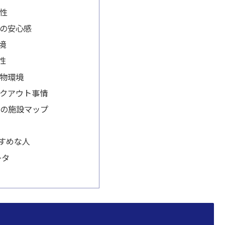
性
の安心感
境
性
物環境
クアウト事情
周辺の施設マップ
すめな人
ータ