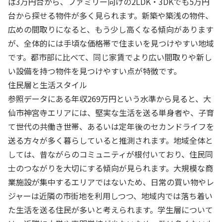
ば3万円台から、ファミリー向けの2LDK・3DKでも5万円
台から探せる物件が多く見られます。新築や築浅の物件、
広めの間取りになると、もう少し高くなる傾向があります
が、全体的には手頃な価格帯で住まいを見つけやすい地域
です。都市部に比べて、同じ家賃でより広い間取りや新し
い設備を持つ物件を見つけやすい点が特徴です。
住民層と生活スタイル
参照データにある年収269万円という水準から見ると、大
仙市神宮寺エリアには、堅実な生活を送る単身者や、子育
て世代の共働き世帯、あるいは定年後のセカンドライフを
送る方々が多く暮らしていると推測されます。地域全体と
しては、昔ながらのコミュニティが根付いており、住民同
士のつながりを大切にする傾向が見られます。大規模な商
業施設が集中するエリアではないため、日常の買い物やレ
ジャーは近隣の市街地を利用しつつ、地域内では落ち着い
た生活を送る住民が多いと考えられます。学生層について