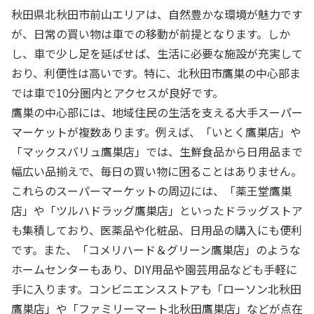
秋田県北秋田市前山エリアは、自然豊かな環境が魅力です
が、日常の買い物は車での移動が前提となります。しか
し、車で少し足を延ばせば、生活に必要な施設が充実して
おり、利便性は高いです。特に、北秋田市鷹巣の中心部ま
では車で10分圏内とアクセスが良好です。
鷹巣の中心部には、地域住民の生活を支える大手スーパー
マーケットが複数あります。例えば、「いとく鷹巣店」や
「マックスバリュ鷹巣店」では、生鮮食品から日用品まで
幅広い品揃えで、毎日の買い物に困ることはありません。
これらのスーパーマーケットの周辺には、「薬王堂鷹巣
店」や「ツルハドラッグ鷹巣店」といったドラッグストア
も集積しており、医薬品や化粧品、日用品の購入にも便利
です。また、「コメリハード＆グリーン鷹巣店」のような
ホームセンターもあり、DIY用品や園芸用品なども手軽に
手に入ります。コンビニエンスストアも「ローソン北秋田
鷹巣店」や「ファミリーマート北秋田鷹巣店」などが点在