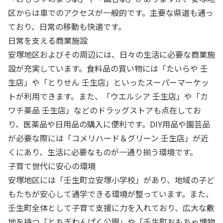
区からは車でのアクセスが一般的です。主要な県道も通っ
ており、日常の移動も快適です。
日常を支える商業施設
安塚地区およびその周辺には、日々の生活に必要な商業施
設が充実しています。食料品の買い物には「たいらや 壬
生店」や「とりせん 壬生店」といったスーパーマーケッ
トが利用できます。また、「ウエルシア 壬生店」や「カ
ワチ薬品 壬生店」などのドラッグストアも点在してお
り、医薬品や日用品の購入に便利です。DIY用品や園芸品
が必要な際には「コメリハード＆グリーン 壬生店」が近
くにあり、生活に必要なものが一通り揃う環境です。
子育て世代に安心の環境
安塚地区には「壬生町立安塚小学校」があり、地域の子ど
もたちが安心して通学できる環境が整っています。また、
壬生町全体として子育て支援に力を入れており、広大な敷
地を持つ「とちぎわんぱく公園」や「壬生町おもちゃ博物