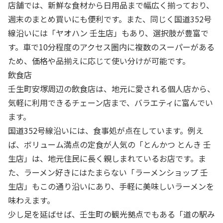
店舗では、新鮮な食材から日用品まで幅広く揃っており、
週末のまとめ買いにも便利です。また、同じく国道352号
線沿いには「ヤオハン 壬生店」もあり、選択肢が豊富で
す。車で10分程度のアクセス圏内に複数のスーパーがある
ため、価格や品揃えに応じて使い分けが可能です。
飲食店
壬生町安塚周辺の飲食店は、地元に愛される個人店から、
気軽に利用できるチェーン店まで、バラエティに富んでい
ます。
国道352号線沿いには、食事処が点在しています。例え
ば、ボリューム満点の定食が人気の「とんかつ とんき 壬
生店」は、地元住民に長く親しまれているお店です。ま
た、ラーメン好きにはたまらない「ラーメンショップ 壬
生店」もこの通り沿いにあり、手軽に美味しいラーメンを
味わえます。
少し足を延ばせば、壬生町の観光拠点でもある「道の駅み