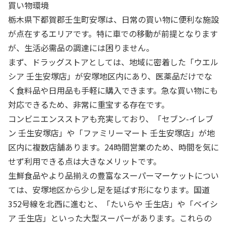
買い物環境
栃木県下都賀郡壬生町安塚は、日常の買い物に便利な施設
が点在するエリアです。特に車での移動が前提となります
が、生活必需品の調達には困りません。
まず、ドラッグストアとしては、地域に密着した「ウエル
シア 壬生安塚店」が安塚地区内にあり、医薬品だけでな
く食料品や日用品も手軽に購入できます。急な買い物にも
対応できるため、非常に重宝する存在です。
コンビニエンスストアも充実しており、「セブン-イレブ
ン 壬生安塚店」や「ファミリーマート 壬生安塚店」が地
区内に複数店舗あります。24時間営業のため、時間を気に
せず利用できる点は大きなメリットです。
生鮮食品やより品揃えの豊富なスーパーマーケットについ
ては、安塚地区から少し足を延ばす形になります。国道
352号線を北西に進むと、「たいらや 壬生店」や「ベイシ
ア 壬生店」といった大型スーパーがあります。これらの