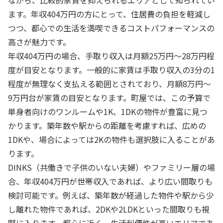
ながら、比較的家賃を抑えられるエリアとして知られてい
ます。年収404万円の方にとって、住居費の負担を軽減し
つつ、都心での生活を満喫できるコストパフォーマンスの
高さが魅力です。
年収404万円の場合、手取り収入は月額25万円〜28万円程
度が目安となります。一般的に家賃は手取り収入の3分の1
程度が無理なく支払える範囲とされており、月額8万円〜
9万円台が家賃の目安となります。町屋では、この予算で
単身者向けのワンルームや1K、1DKの物件が豊富に見つ
かります。築年数や駅からの距離を考慮すれば、広めの
1DKや、場合によっては2Kの物件も選択肢に入ることがあ
ります。
DINKS（共働きで子供のいない夫婦）やファミリー層の場
合、年収404万円が世帯収入であれば、より広い間取りも
検討可能です。例えば、築年数が経過した物件や駅から少
し離れた物件であれば、2DKや2LDKといった間取りも視