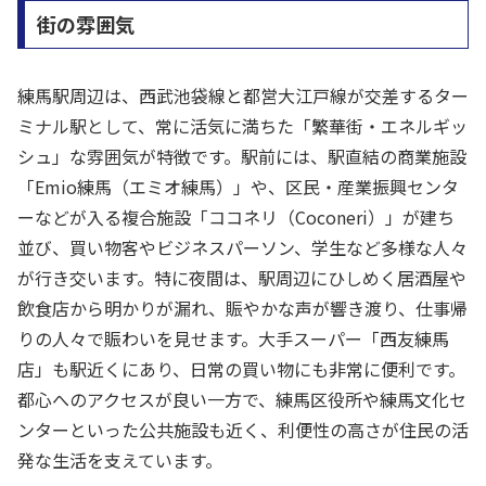
街の雰囲気
練馬駅周辺は、西武池袋線と都営大江戸線が交差するター
ミナル駅として、常に活気に満ちた「繁華街・エネルギッ
シュ」な雰囲気が特徴です。駅前には、駅直結の商業施設
「Emio練馬（エミオ練馬）」や、区民・産業振興センタ
ーなどが入る複合施設「ココネリ（Coconeri）」が建ち
並び、買い物客やビジネスパーソン、学生など多様な人々
が行き交います。特に夜間は、駅周辺にひしめく居酒屋や
飲食店から明かりが漏れ、賑やかな声が響き渡り、仕事帰
りの人々で賑わいを見せます。大手スーパー「西友練馬
店」も駅近くにあり、日常の買い物にも非常に便利です。
都心へのアクセスが良い一方で、練馬区役所や練馬文化セ
ンターといった公共施設も近く、利便性の高さが住民の活
発な生活を支えています。