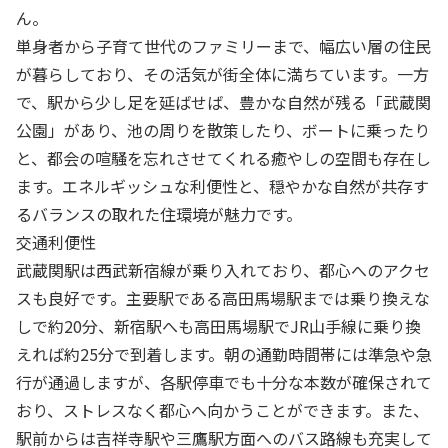
ん。
単身者から子育て世代のファミリーまで、幅広い層の住民
が暮らしており、その活気が街全体に満ちています。一方
で、駅から少し足を延ばせば、豊かな自然が残る「武蔵関
公園」があり、池の周りを散策したり、ボートに乗ったり
と、都会の喧騒を忘れさせてくれる癒やしの空間も存在し
ます。エネルギッシュな利便性と、穏やかな自然が共存す
るバランスの取れた住環境が魅力です。
交通利便性
武蔵関駅は西武新宿線が乗り入れており、都心へのアクセ
スも良好です。主要駅である高田馬場駅までは乗り換えな
しで約20分、新宿駅へも高田馬場駅でJR山手線に乗り換
えれば約25分で到着します。朝の通勤時間帯には準急や急
行が通過しますが、各駅停車でも十分な本数が確保されて
おり、ストレスなく都心へ向かうことができます。また、
駅前からは吉祥寺駅や三鷹駅方面へのバス路線も充実して