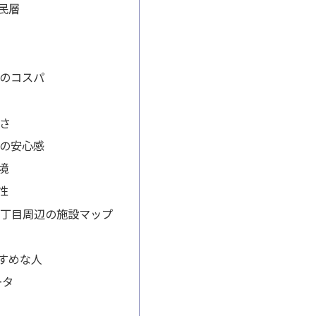
民層
のコスパ
さ
の安心感
境
性
宿五丁目周辺の施設マップ
すめな人
ータ