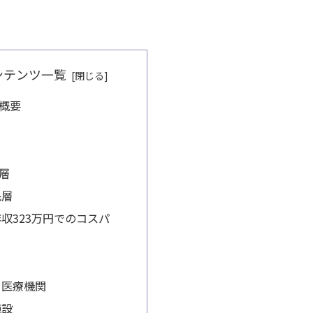
ンテンツ一覧
概要
層
民層
収323万円でのコスパ
る医療機関
施設