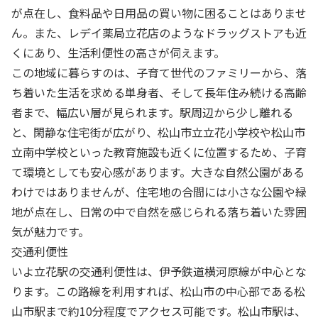
が点在し、食料品や日用品の買い物に困ることはありませ
ん。また、レデイ薬局立花店のようなドラッグストアも近
くにあり、生活利便性の高さが伺えます。
この地域に暮らすのは、子育て世代のファミリーから、落
ち着いた生活を求める単身者、そして長年住み続ける高齢
者まで、幅広い層が見られます。駅周辺から少し離れる
と、閑静な住宅街が広がり、松山市立立花小学校や松山市
立南中学校といった教育施設も近くに位置するため、子育
て環境としても安心感があります。大きな自然公園がある
わけではありませんが、住宅地の合間には小さな公園や緑
地が点在し、日常の中で自然を感じられる落ち着いた雰囲
気が魅力です。
交通利便性
いよ立花駅の交通利便性は、伊予鉄道横河原線が中心とな
ります。この路線を利用すれば、松山市の中心部である松
山市駅まで約10分程度でアクセス可能です。松山市駅は、