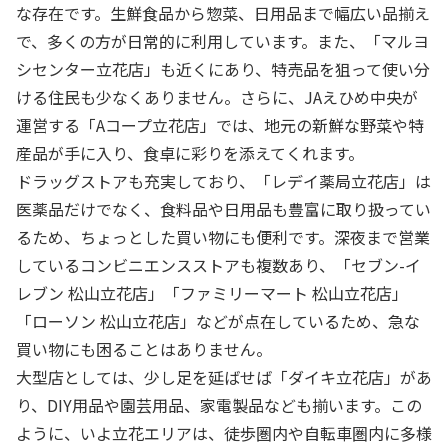
な存在です。生鮮食品から惣菜、日用品まで幅広い品揃え
で、多くの方が日常的に利用しています。また、「マルヨ
シセンター立花店」も近くにあり、特売品を狙って使い分
ける住民も少なくありません。さらに、JAえひめ中央が
運営する「Aコープ立花店」では、地元の新鮮な野菜や特
産品が手に入り、食卓に彩りを添えてくれます。
ドラッグストアも充実しており、「レデイ薬局立花店」は
医薬品だけでなく、食料品や日用品も豊富に取り扱ってい
るため、ちょっとした買い物にも便利です。深夜まで営業
しているコンビニエンスストアも複数あり、「セブン-イ
レブン 松山立花店」「ファミリーマート 松山立花店」
「ローソン 松山立花店」などが点在しているため、急な
買い物にも困ることはありません。
大型店としては、少し足を延ばせば「ダイキ立花店」があ
り、DIY用品や園芸用品、家電製品なども揃います。この
ように、いよ立花エリアは、徒歩圏内や自転車圏内に多様