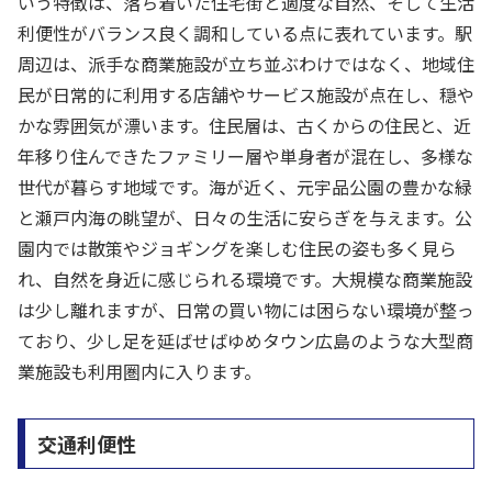
いう特徴は、落ち着いた住宅街と適度な自然、そして生活
利便性がバランス良く調和している点に表れています。駅
周辺は、派手な商業施設が立ち並ぶわけではなく、地域住
民が日常的に利用する店舗やサービス施設が点在し、穏や
かな雰囲気が漂います。住民層は、古くからの住民と、近
年移り住んできたファミリー層や単身者が混在し、多様な
世代が暮らす地域です。海が近く、元宇品公園の豊かな緑
と瀬戸内海の眺望が、日々の生活に安らぎを与えます。公
園内では散策やジョギングを楽しむ住民の姿も多く見ら
れ、自然を身近に感じられる環境です。大規模な商業施設
は少し離れますが、日常の買い物には困らない環境が整っ
ており、少し足を延ばせばゆめタウン広島のような大型商
業施設も利用圏内に入ります。
交通利便性