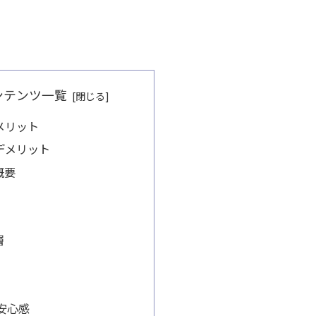
ンテンツ一覧
メリット
デメリット
概要
層
安心感