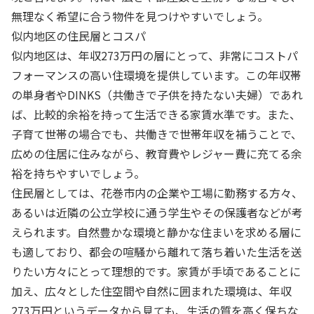
無理なく希望に合う物件を見つけやすいでしょう。
似内地区の住民層とコスパ
似内地区は、年収273万円の層にとって、非常にコストパ
フォーマンスの高い住環境を提供しています。この年収帯
の単身者やDINKS（共働きで子供を持たない夫婦）であれ
ば、比較的余裕を持って生活できる家賃水準です。また、
子育て世帯の場合でも、共働きで世帯年収を補うことで、
広めの住居に住みながら、教育費やレジャー費に充てる余
裕を持ちやすいでしょう。
住民層としては、花巻市内の企業や工場に勤務する方々、
あるいは近隣の公立学校に通う学生やその保護者などが考
えられます。自然豊かな環境と静かな住まいを求める層に
も適しており、都会の喧騒から離れて落ち着いた生活を送
りたい方々にとって理想的です。家賃が手頃であることに
加え、広々とした住空間や自然に囲まれた環境は、年収
273万円というデータから見ても、生活の質を高く保ちな