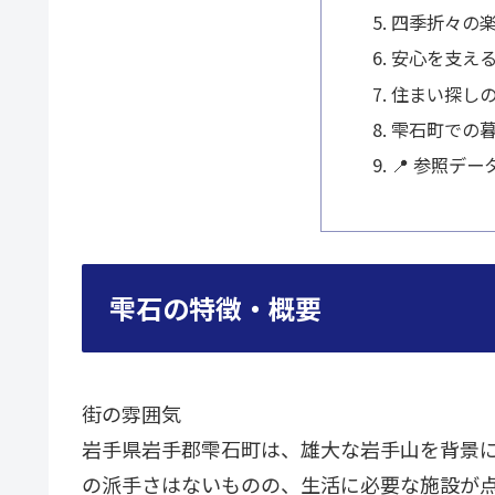
四季折々の
安心を支え
住まい探し
雫石町での
📍 参照デー
雫石の特徴・概要
街の雰囲気
岩手県岩手郡雫石町は、雄大な岩手山を背景
の派手さはないものの、生活に必要な施設が