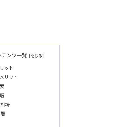
ンテンツ一覧
リット
メリット
要
層
賃相場
民層