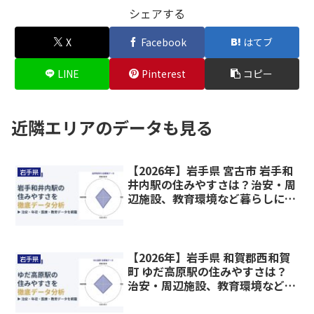
シェアする
X
Facebook
はてブ
LINE
Pinterest
コピー
近隣エリアのデータも見る
【2026年】岩手県 宮古市 岩手和
岩手県
井内駅の住みやすさは？治安・周
辺施設、教育環境など暮らしに関
わる情報を解説
【2026年】岩手県 和賀郡西和賀
岩手県
町 ゆだ高原駅の住みやすさは？
治安・周辺施設、教育環境など暮
らしに関わる情報を解説