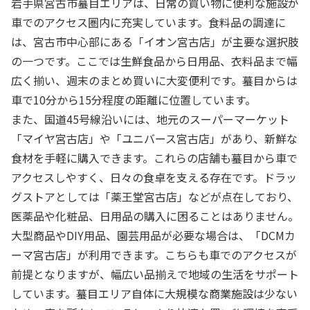
岩手県宮古市蟇目エリアは、日常の買い物に便利な施設が
車でのアクセス圏内に充実しています。食料品の調達に
は、宮古市中心部にある「イオン宮古店」が主要な選択肢
の一つです。ここでは生鮮食品から日用品、衣料品まで幅
広く揃い、週末のまとめ買いに大変便利です。蟇目からは
車で10分から15分程度の距離に位置しています。
また、国道45号線沿いには、地元のスーパーマーケット
「マイヤ宮古店」や「ユニバース宮古店」があり、新鮮な
食材を手軽に購入できます。これらの店舗も蟇目から車で
アクセスしやすく、日々の食卓を支える存在です。ドラッ
グストアとしては「薬王堂宮古店」などが点在しており、
医薬品や化粧品、日用品の購入に困ることはありません。
大型商品やDIY用品、園芸用品が必要な場合は、「DCMカ
ーマ宮古店」が利用できます。こちらも車でのアクセスが
前提となりますが、幅広い品揃えで地域の生活をサポート
しています。蟇目エリア自体に大規模な商業施設は少ない