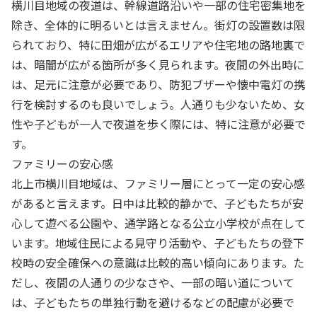
横川目地域の夜道は、幹線道路沿いや一部の住宅密集地を
除き、全体的に明るいとは言えません。街灯の設置数は限
られており、特に田畑が広がるエリアや住宅地の路地裏で
は、暗闇が広がる箇所が多く見られます。夜間の外出時に
は、足元に注意が必要であり、防犯ブザーや懐中電灯の携
行を検討するのも良いでしょう。人通りも少ないため、女
性や子どもが一人で夜道を歩く際には、特に注意が必要で
す。
ファミリーの安心感
北上市横川目地域は、ファミリー層にとって一定の安心感
があると言えます。日中は比較的静かで、子どもたちが安
心して遊べる公園や、通学路となる公立小学校が点在して
います。地域住民による見守り活動や、子どもたちの登下
校時の安全確保への意識は比較的高い傾向にあります。た
だし、夜間の人通りの少なさや、一部の暗い道について
は、子どもたちの単独行動を避けるなどの配慮が必要で