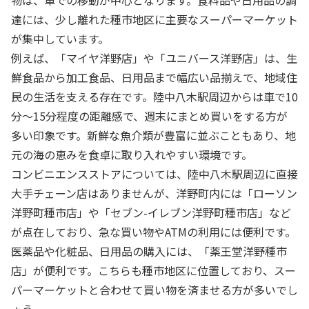
物は、車での移動が中心となります。食料品や日用品の調
達には、少し離れた種市地区に主要なスーパーマーケット
が集中しています。
例えば、「マイヤ洋野店」や「ユニバース洋野店」は、生
鮮食品から加工食品、日用品まで幅広い品揃えで、地域住
民の生活を支える存在です。陸中八木駅周辺からは車で10
分〜15分程度の距離感で、週末にまとめ買いをする方が
多い印象です。新鮮な魚介類が豊富に並ぶこともあり、地
元の海の恵みを食卓に取り入れやすい環境です。
コンビニエンスストアについては、陸中八木駅周辺に直接
大手チェーン店はありませんが、洋野町内には「ローソン
洋野町種市店」や「セブン-イレブン洋野町種市店」など
が点在しており、急な買い物やATMの利用には便利です。
医薬品や化粧品、日用品の購入には、「薬王堂洋野種市
店」が便利です。こちらも種市地区に位置しており、スー
パーマーケットと合わせて買い物を済ませる方が多いでし