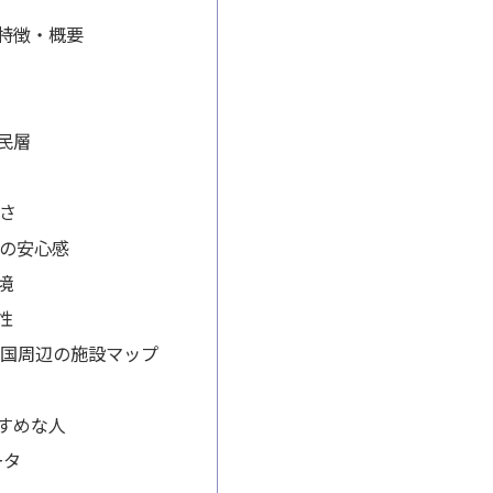
特徴・概要
民層
さ
の安心感
境
性
新岩国周辺の施設マップ
すめな人
ータ