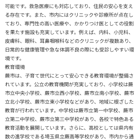
可能です。救急医療にも対応しており、住民の安心を支え
る存在です。また、市内にはクリニックや診療所が点在し
ており、専門性の高い医療や、かかりつけ医としての役割
を果たす施設も充実しています。例えば、内科、小児科、
皮膚科、眼科、耳鼻咽喉科などのクリニックが複数あり、
日常的な健康管理や急な体調不良の際にも受診しやすい環
境です。
教育環境
蕨市は、子育て世代にとって安心できる教育環境が整備さ
れています。公立の教育機関が充実しており、小学校は蕨
市立中央小学校、蕨市立西小学校、蕨市立南小学校、蕨市
立北小学校、蕨市立東小学校などがあり、地域に根ざした
教育が行われています。中学校は蕨市立第一中学校、蕨市
立第二中学校、蕨市立第三中学校があり、各校で特色ある
教育活動を展開しています。さらに、高校としては県内有
数の進学校である埼玉県立蕨高等学校があり、市内から通