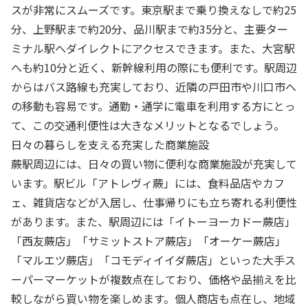
スが非常にスムーズです。東京駅まで乗り換えなしで約25
分、上野駅まで約20分、品川駅まで約35分と、主要ター
ミナル駅へダイレクトにアクセスできます。また、大宮駅
へも約10分と近く、新幹線利用の際にも便利です。駅周辺
からはバス路線も充実しており、近隣の戸田市や川口市へ
の移動も容易です。通勤・通学に電車を利用する方にとっ
て、この交通利便性は大きなメリットとなるでしょう。
日々の暮らしを支える充実した商業施設
蕨駅周辺には、日々の買い物に便利な商業施設が充実して
います。駅ビル「アトレヴィ蕨」には、食料品店やカフ
ェ、雑貨店などが入居し、仕事帰りにも立ち寄れる利便性
があります。また、駅周辺には「イトーヨーカドー蕨店」
「西友蕨店」「サミットストア蕨店」「オーケー蕨店」
「マルエツ蕨店」「コモディイイダ蕨店」といった大手ス
ーパーマーケットが複数点在しており、価格や品揃えを比
較しながら買い物を楽しめます。個人商店も点在し、地域