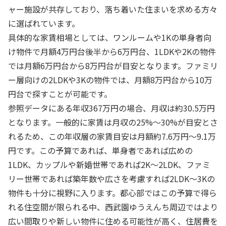
ャー施設が共存しており、落ち着いた住まいを求める方々
に選ばれています。
具体的な家賃相場としては、ワンルームや1Kの単身者向
け物件で月額4万円台後半から6万円台、1LDKや2Kの物件
では月額6万円台から8万円台が目安となります。ファミリ
ー層向けの2LDKや3Kの物件では、月額8万円台から10万
円台で探すことが可能です。
参照データにある年収367万円の場合、月収は約30.5万円
となります。一般的に家賃は月収の25%〜30%が目安とさ
れるため、この年収層の家賃目安は月額約7.6万円〜9.1万
円です。この予算であれば、単身者であれば広めの
1LDK、カップルや新婚世帯であれば2K〜2LDK、ファミ
リー世帯であれば築年数や広さを考慮すれば2LDK〜3Kの
物件も十分に視野に入ります。都心部ではこの予算で得ら
れる住空間が限られる中、西武園ゆうえんち周辺ではより
広い間取りや新しい物件に住める可能性が高く、住居費を