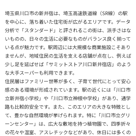
埼玉県川口市の新井宿は、埼玉高速鉄道線（SR線）の駅
を中心に、落ち着いた住宅街が広がるエリアです。データ
分析で「スタンダード」と評されるこの街は、派手さはな
いものの、日々の生活に必要なものがバランス良く揃って
いる点が魅力です。駅周辺には大規模な商業施設こそあり
ませんが、地域住民の生活を支える店舗が点在し、例えば
少し足を延ばせば「サミットストア川口新井宿店」のよう
な大手スーパーも利用できます。
住民層はファミリー世帯が多く、子育て世代にとって安心
感のある環境が形成されています。駅の近くには「川口市
立新井宿小学校」や「川口市立神根中学校」があり、通学
路も比較的安全です。また、このエリアの大きな特徴とし
て、豊かな自然環境が挙げられます。特に「川口市立グリ
ーンセンター」は、広大な敷地を持つ植物園で、四季折々
の花々や温室、アスレチックなどがあり、休日には多くの