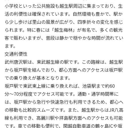
小学校といった公共施設も越生駅周辺に集まっており、生
活の利便性は確保されています。自然環境も豊かで、駅か
ら少し歩けば里山の風景が広がり、四季折々の変化を感じ
られます。特に春には「越生梅林」が有名で、多くの観光
客で賑わいますが、普段は静かで穏やかな時間が流れてい
ます。
交通利便性
武州唐沢駅は、東武越生線の駅です。この路線は、越生駅
から坂戸駅を結んでおり、都心方面へのアクセスは坂戸駅
での乗り換えが基本となります。
坂戸駅で東武東上線に乗り換えれば、池袋駅まで約60
分〜70分程度でアクセス可能です。通勤・通学時間帯に
は、坂戸駅から急行や快速急行も利用できるため、都心へ
の移動も比較的スムーズです。また、越生駅からはJR八高
線も利用でき、高麗川駅や拝島駅方面へのアクセスも可能
です。車での移動も便利で、関越自動車道の鶴ヶ島ICや坂