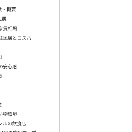
徴・概要
民層
家賃相場
住民層とコスパ
さ
の安心感
境
性
い物環境
ンルの飲食店