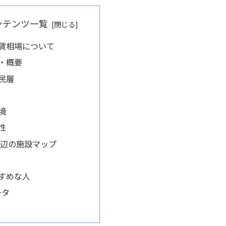
ンテンツ一覧
賃相場について
・概要
民層
境
性
台周辺の施設マップ
すめな人
ータ