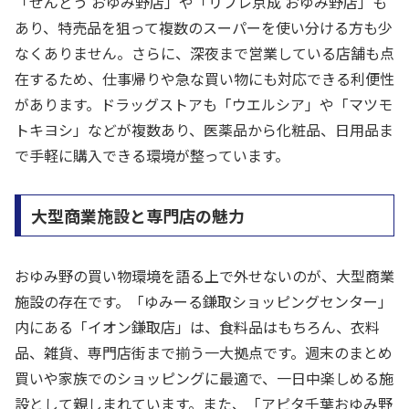
「せんどう おゆみ野店」や「リブレ京成 おゆみ野店」も
あり、特売品を狙って複数のスーパーを使い分ける方も少
なくありません。さらに、深夜まで営業している店舗も点
在するため、仕事帰りや急な買い物にも対応できる利便性
があります。ドラッグストアも「ウエルシア」や「マツモ
トキヨシ」などが複数あり、医薬品から化粧品、日用品ま
で手軽に購入できる環境が整っています。
大型商業施設と専門店の魅力
おゆみ野の買い物環境を語る上で外せないのが、大型商業
施設の存在です。「ゆみーる鎌取ショッピングセンター」
内にある「イオン鎌取店」は、食料品はもちろん、衣料
品、雑貨、専門店街まで揃う一大拠点です。週末のまとめ
買いや家族でのショッピングに最適で、一日中楽しめる施
設として親しまれています。また、「アピタ千葉おゆみ野