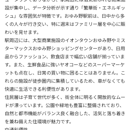
設が集中し、データ分析が示す通り「繁華街・エネルギッ
シュ」な雰囲気が特徴です。おゆみ野駅前は、日中から多
くの人々が行き交い、特に週末はファミリー層を中心に賑
わいを見せます。
駅周辺には、大型商業施設のイオンタウンおゆみ野やミス
ターマックスおゆみ野ショッピングセンターがあり、日用
品からファッション、飲食店まで幅広い店舗が揃っていま
す。また、生鮮食品に強いヤオコーなどのスーパーマーケ
ットも点在し、日常の買い物に困ることはありません。こ
れらの施設が徒歩圏内に集積しているため、車がなくても
快適に生活できる利便性があります。
住民層は子育て世代が多く、街全体に明るく開放的なムー
ドが漂っています。公園や緑地も豊富に整備されており、
自然と都市機能がバランス良く融合した、活気と落ち着き
を兼ね備えた住環境が魅力です。
交通利便性