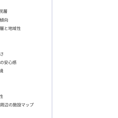
民層
傾向
層と地域性
さ
の安心感
境
性
沼田周辺の施設マップ