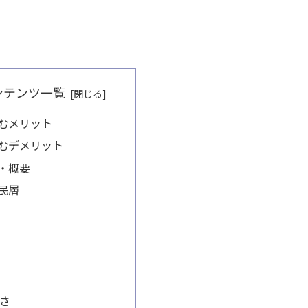
ンテンツ一覧
むメリット
むデメリット
・概要
民層
さ