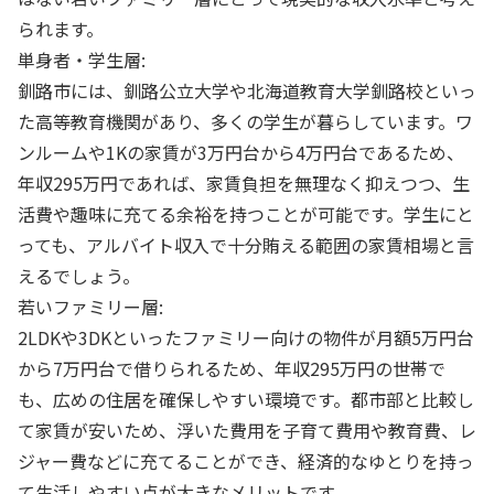
られます。
単身者・学生層:
釧路市には、釧路公立大学や北海道教育大学釧路校といっ
た高等教育機関があり、多くの学生が暮らしています。ワ
ンルームや1Kの家賃が3万円台から4万円台であるため、
年収295万円であれば、家賃負担を無理なく抑えつつ、生
活費や趣味に充てる余裕を持つことが可能です。学生にと
っても、アルバイト収入で十分賄える範囲の家賃相場と言
えるでしょう。
若いファミリー層:
2LDKや3DKといったファミリー向けの物件が月額5万円台
から7万円台で借りられるため、年収295万円の世帯で
も、広めの住居を確保しやすい環境です。都市部と比較し
て家賃が安いため、浮いた費用を子育て費用や教育費、レ
ジャー費などに充てることができ、経済的なゆとりを持っ
て生活しやすい点が大きなメリットです。