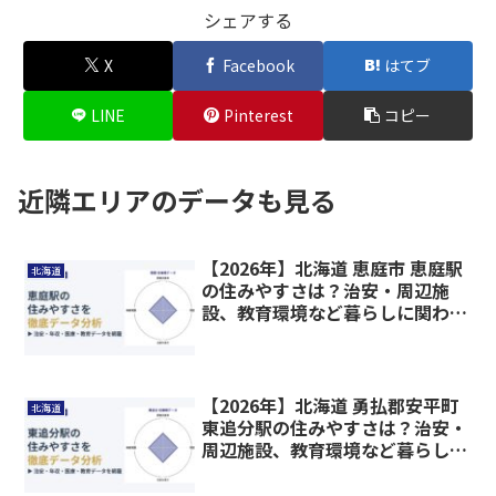
シェアする
X
Facebook
はてブ
LINE
Pinterest
コピー
近隣エリアのデータも見る
【2026年】北海道 恵庭市 恵庭駅
北海道
の住みやすさは？治安・周辺施
設、教育環境など暮らしに関わる
情報を解説
【2026年】北海道 勇払郡安平町
北海道
東追分駅の住みやすさは？治安・
周辺施設、教育環境など暮らしに
関わる情報を解説