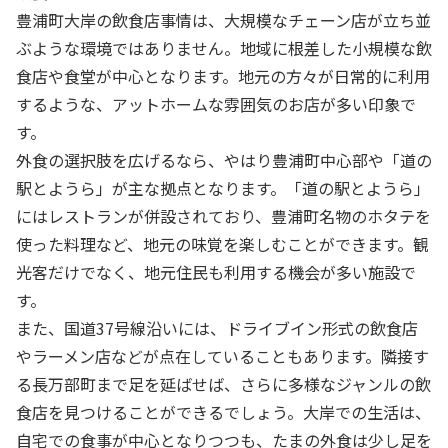
豊浦町大岸の飲食店事情は、大規模なチェーン店が立ち並
ぶような環境ではありません。地域に根差した小規模な飲
食店や食堂が中心となります。地元の方々が日常的に利用
するような、アットホームな雰囲気のお店が多い印象で
す。
外食の選択肢を広げるなら、やはり豊浦町中心部や「道の
駅とようら」が主な拠点となります。「道の駅とようら」
にはレストランが併設されており、豊浦町名物のホタテを
使った料理など、地元の味覚を楽しむことができます。観
光客だけでなく、地元住民も利用する機会が多い施設で
す。
また、国道37号線沿いには、ドライブイン形式の飲食店
やラーメン店などが点在していることもあります。隣接す
る長万部町まで足を延ばせば、さらに多様なジャンルの飲
食店を見つけることができるでしょう。大岸での生活は、
自宅での食事が中心となりつつも、たまの外食は少し足を