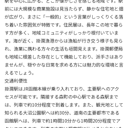
駅を中心に広がる、どこか懐かしさを感じる地域です。駅
前には大規模な商業施設は見当たらず、静かな住宅地と畑
が広がり、まさに「一般的」という言葉がしっくりくる落
ち着いた雰囲気が特徴です。住民層は、長年この地で暮ら
す方が多く、地域コミュニティがしっかり根付いていま
す。海が近く、掛澗漁港からは漁船が行き交う様子も見ら
れ、漁業に携わる方々の生活も垣間見えます。掛澗郵便局
も地域に根差した存在として機能しており、派手さはあり
ませんが、穏やかな日常を求める方には魅力的な環境と言
えるでしょう。
交通利便性
掛澗駅はJR函館本線が乗り入れており、主要駅へのアク
セスが可能です。隣接する森町の中心駅である森駅まで
は、列車で約10分程度で到着します。また、観光地として
知られる大沼公園駅へは約30分、道南の主要都市である
函館駅へは、列車で約1時間10分から1時間20分程度でア