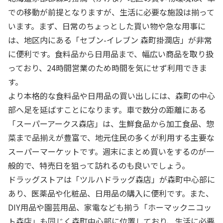
での移動が前提となりますが、生活に必要な施設は揃って
います。まず、日常のちょっとした買い物や急な用事に
は、地区内にある「セブン-イレブン 森町掛澗店」が非常
に便利です。食料品から日用品まで、幅広い商品を取り扱
っており、24時間営業のため時間を気にせず利用できま
す。
より本格的な食料品や日用品の買い出しには、森町の中心
部へ足を延ばすことになります。車で数分の距離にある
「スーパーアークス森店」は、生鮮食品から加工食品、惣
菜まで品揃えが豊富で、地元住民の多くが利用する主要な
スーパーマーケットです。週末にまとめ買いをするのが一
般的で、特売日を狙って訪れるのも良いでしょう。
ドラッグストアは「ツルハドラッグ森店」が森町中心部に
あり、医薬品や化粧品、日用品の購入に便利です。また、
DIY用品や園芸用品、家電なども揃う「ホーマックニコッ
ト森店」も同じく森町中心部に位置しており、生活に必要